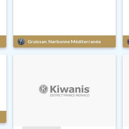
Gruissan
,
Narbonne Méditerranée